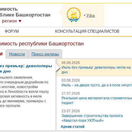
имость
ублике Башкортостан
Уфа
 регион
ФОРУМ
КОНСУЛЬТАЦИЯ СПЕЦИАЛИСТОВ
имость республики Башкортостан
и
Новости
Пресс-релизы
06.08.2026
ез премьер: девелоперы
Июль без премьер: девелоперы легли на
а дно
дно
ньского оживления,
03.08.2026
го очередным дедлайном по
Июль – на дворе пусто, да и в поле негус
 ипотеке, новостройки
га и Ленобласти взяли паузу.
27.07.2026
рская активность в июле
Реальная цена маткапитала стремитель
ь до минимума, премьеры с
падает
все пропали.
23.07.2026
Завершение строительства проекта
«Квартал-парк УЮТный»
Архив статей