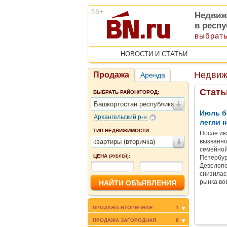
Недвиж
в респ
выбрать
НОВОСТИ И СТАТЬИ
Недвиж
Продажа
Аренда
Стать
ВЫБРАТЬ РАЙОН/ГОРОД:
Башкортостан республика
Июль б
Архангельский р-н
легли н
ТИП НЕДВИЖИМОСТИ:
После ию
квартиры (вторичка)
вызванно
семейной
ЦЕНА
:
(РУБЛЕЙ)
Петербур
Девелопе
-
снизилас
рынка во
ПРОДАЖА ВТОРИЧНАЯ
1
ПРОДАЖА ЗАГОРОДНАЯ
8