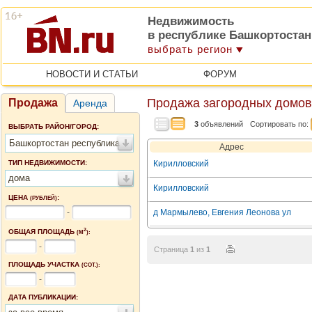
Недвижимость
в республике Башкортостан
выбрать регион
НОВОСТИ И СТАТЬИ
ФОРУМ
Продажа загородных домов
Продажа
Аренда
3
объявлений
Сортировать по:
ВЫБРАТЬ РАЙОН/ГОРОД:
Башкортостан республика
Адрес
ТИП НЕДВИЖИМОСТИ:
Кирилловский
дома
Кирилловский
ЦЕНА
:
(РУБЛЕЙ)
-
д Мармылево, Евгения Леонова ул
2
ОБЩАЯ ПЛОЩАДЬ
(М
):
-
Страница
1
из
1
ПЛОЩАДЬ УЧАСТКА
(СОТ.):
-
ДАТА ПУБЛИКАЦИИ: