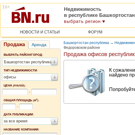
Недвижимость
в республике Башкортостан
выбрать регион
НОВОСТИ И СТАТЬИ
ФОРУМ
Башкортостан республика
→
Недвижимос
Продажа
Аренда
Федоровском районе
Продажа офисов республик
ВЫБРАТЬ РАЙОН/ГОРОД:
Башкортостан республика
К сожалени
ТИП НЕДВИЖИМОСТИ:
найдено пр
офисы
ЦЕНА
:
(РУБЛЕЙ)
Попробуйте
-
2
ОБЩАЯ ПЛОЩАДЬ
(М
):
-
ДАТА ПУБЛИКАЦИИ:
за все время
НАЗВАНИЕ КОМПАНИИ: