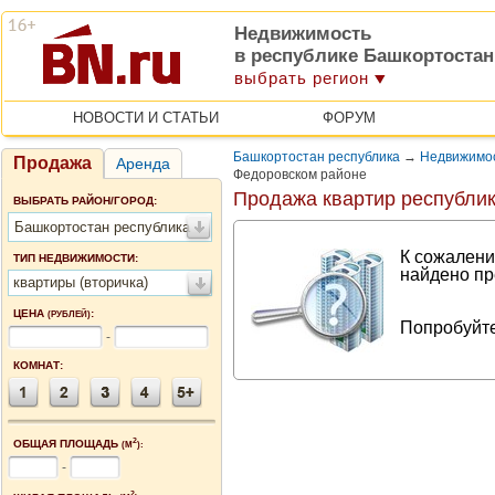
Недвижимость
в республике Башкортостан
выбрать регион
НОВОСТИ И СТАТЬИ
ФОРУМ
Башкортостан республика
→
Недвижимос
Продажа
Аренда
Федоровском районе
Продажа квартир республи
ВЫБРАТЬ РАЙОН/ГОРОД:
Башкортостан республика
К сожалени
ТИП НЕДВИЖИМОСТИ:
найдено пр
квартиры (вторичка)
ЦЕНА
:
(РУБЛЕЙ)
Попробуйте
-
КОМНАТ:
2
ОБЩАЯ ПЛОЩАДЬ
(М
):
-
2