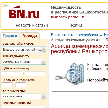
Недвижимость
в республике Башкортостан
выбрать регион
НОВОСТИ И СТАТЬИ
ФОРУМ
Башкортостан республика
→
Не
Аренда
Продажа
Аренда земельных участков в 
ВЫБРАТЬ РАЙОН/ГОРОД:
Аренда коммерческих
Башкортостан республика
республики Башкорто
ТИП НЕДВИЖИМОСТИ:
земельные участки
К сожалени
найдено пр
ЦЕНА
:
(РУБЛЕЙ В МЕСЯЦ)
-
Попробуйте
ПЛОЩАДЬ УЧАСТКА
(СОТ.):
-
ДАТА ПУБЛИКАЦИИ:
за все время
НАЗВАНИЕ КОМПАНИИ: