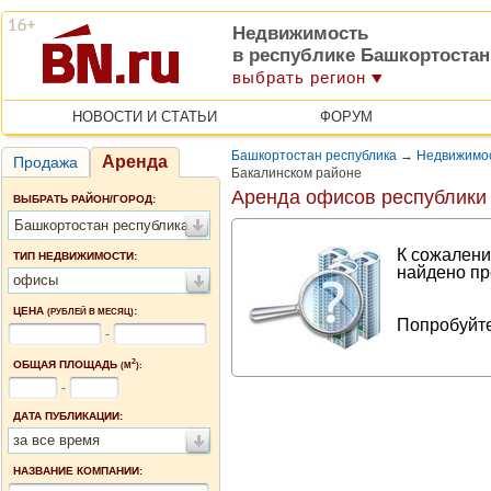
Недвижимость
в республике Башкортостан
выбрать регион
НОВОСТИ И СТАТЬИ
ФОРУМ
Башкортостан республика
→
Недвижимос
Аренда
Продажа
Бакалинском районе
Аренда офисов республики
ВЫБРАТЬ РАЙОН/ГОРОД:
Башкортостан республика
К сожалени
ТИП НЕДВИЖИМОСТИ:
найдено пр
офисы
ЦЕНА
:
(РУБЛЕЙ В МЕСЯЦ)
Попробуйте
-
2
ОБЩАЯ ПЛОЩАДЬ
(М
):
-
ДАТА ПУБЛИКАЦИИ:
за все время
НАЗВАНИЕ КОМПАНИИ: