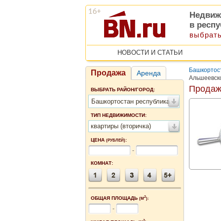
Недвиж
в респ
выбрать
НОВОСТИ И СТАТЬИ
Башкортос
Продажа
Аренда
Альшеевск
Продаж
ВЫБРАТЬ РАЙОН/ГОРОД:
Башкортостан республика
ТИП НЕДВИЖИМОСТИ:
квартиры (вторичка)
ЦЕНА
:
(РУБЛЕЙ)
-
КОМНАТ:
2
ОБЩАЯ ПЛОЩАДЬ
(М
):
-
2